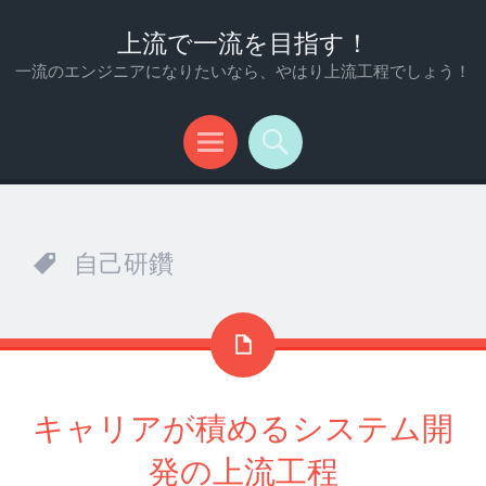
上流で一流を目指す！
一流のエンジニアになりたいなら、やはり上流工程でしょう！
メ
検
ニ
索
ュ
自己研鑽
ー
キャリアが積めるシステム開
発の上流工程