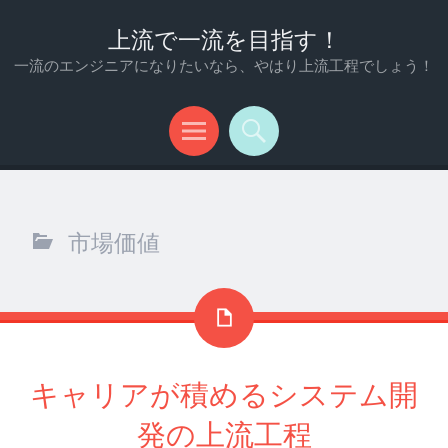
上流で一流を目指す！
一流のエンジニアになりたいなら、やはり上流工程でしょう！
メ
検
ニ
索
ュ
市場価値
ー
キャリアが積めるシステム開
発の上流工程